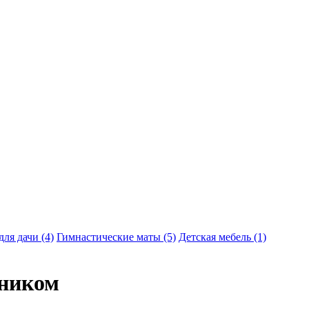
ля дачи (4)
Гимнастические маты (5)
Детская мебель (1)
рником