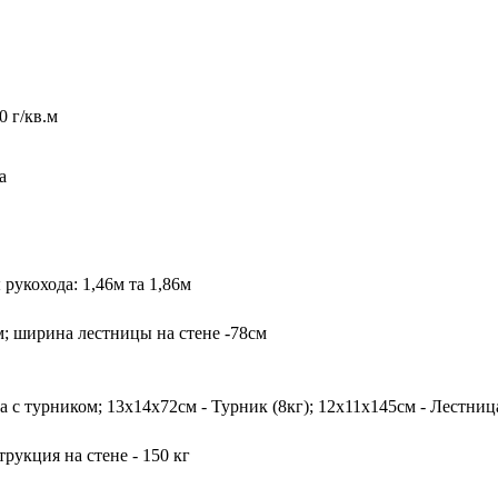
 г/кв.м
а
рукохода: 1,46м та 1,86м
м; ширина лестницы на стене -78см
 с турником; 13х14х72см - Турник (8кг); 12х11х145см - Лестница (
струкция на стене - 150 кг